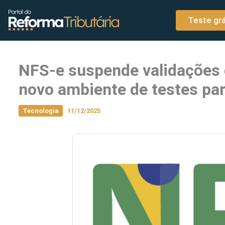
o
Ir para o conteúdo
conteúdo
Teste grá
NFS-e suspende validações 
novo ambiente de testes pa
Tecnologia
11/12/2025