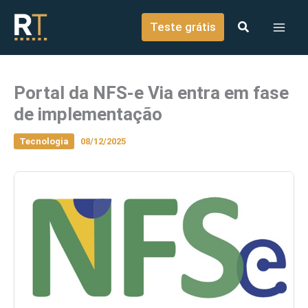
o
Ir para o conteúdo
conteúdo
Teste grátis
Portal da NFS-e Via entra em fase
de implementação
Tecnologia
08/12/2025