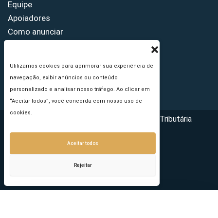
Equipe
Apoiadores
Como anunciar
Fale conosco
Termos de uso
Utilizamos cookies para aprimorar sua experiência de
Política de privacidade
navegação, exibir anúncios ou conteúdo
Princípios Editoriais
personalizado e analisar nosso tráfego. Ao clicar em
“Aceitar todos”, você concorda com nosso uso de
cookies.
Copyright © 2026 - Portal da Reforma Tributária
Aceitar todos
Rejeitar
Seu e-mail