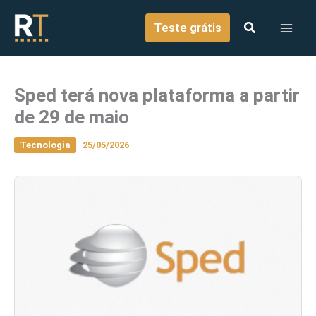
o
Ir para o conteúdo
conteúdo
Teste grátis
Sped terá nova plataforma a partir
de 29 de maio
Tecnologia
25/05/2026