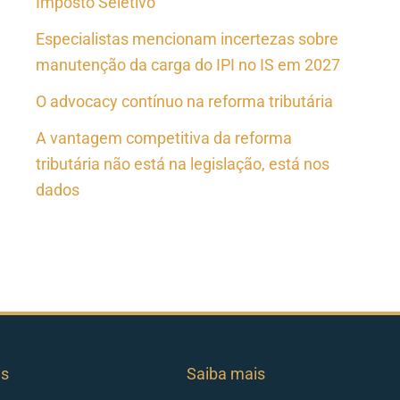
Imposto Seletivo
Especialistas mencionam incertezas sobre
manutenção da carga do IPI no IS em 2027
O advocacy contínuo na reforma tributária
A vantagem competitiva da reforma
tributária não está na legislação, está nos
dados
es
Saiba mais