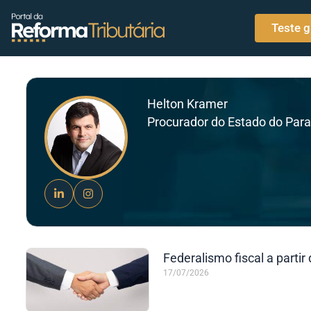
o
Ir para o conteúdo
conteúdo
Teste g
Helton Kramer
Procurador do Estado do Para
Federalismo fiscal a part
17/07/2026