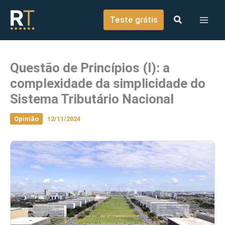
o
Ir para o conteúdo
conteúdo
Teste grátis
Questão de Princípios (I): a
complexidade da simplicidade do
Sistema Tributário Nacional
Opinião
12/11/2024