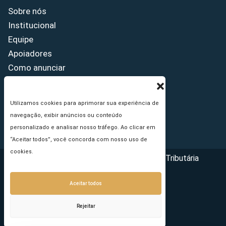
Sobre nós
Institucional
Equipe
Apoiadores
Como anunciar
Fale conosco
Termos de uso
Utilizamos cookies para aprimorar sua experiência de
Política de privacidade
navegação, exibir anúncios ou conteúdo
Princípios Editoriais
personalizado e analisar nosso tráfego. Ao clicar em
“Aceitar todos”, você concorda com nosso uso de
cookies.
Copyright © 2026 - Portal da Reforma Tributária
Aceitar todos
Rejeitar