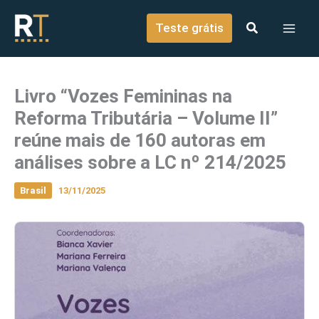
o
Ir para o conteúdo
conteúdo
Teste grátis
Livro “Vozes Femininas na
Reforma Tributária – Volume II”
reúne mais de 160 autoras em
análises sobre a LC nº 214/2025
Brasil
13/11/2025