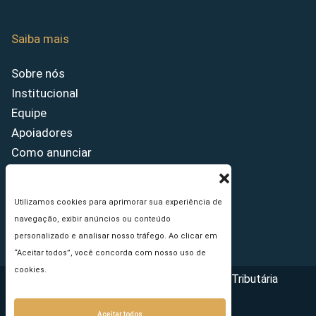
Saiba mais
Sobre nós
Institucional
Equipe
Apoiadores
Como anunciar
Fale conosco
Termos de uso
Utilizamos cookies para aprimorar sua experiência de
Política de privacidade
navegação, exibir anúncios ou conteúdo
Princípios Editoriais
personalizado e analisar nosso tráfego. Ao clicar em
“Aceitar todos”, você concorda com nosso uso de
cookies.
Copyright © 2026 - Portal da Reforma Tributária
Aceitar todos