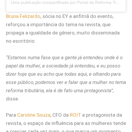
Uma publicação compartilhada por Portal da Reforma Tributária (@portaldareformatributaria)
Bruna Felizardo
, sócia no EY e anfitriã do evento,
reforçou a importância do tema na revista, que
propaga a igualdade de gênero, muito disseminada
no escritório:
“Estamos numa fase que a gente já entendeu onde é o
papel da mulher, a sociedade já entendeu, e eu posso
dizer hoje que eu acho que todas aqui, e olhando para
esse público, podemos ver e falar que a mulher no tema
reforma tributária, ela é de fato uma protagonista”,
disse.
Para
Caroline Souza
, CFO da
ROIT
e protagonista da
revista, o espaço de influência para as mulheres tende
a crescer cada vez mais, o que marca um momento