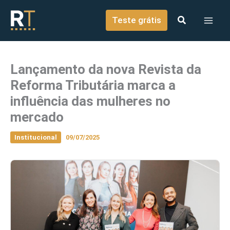
o
Ir para o conteúdo
conteúdo
Teste grátis
Lançamento da nova Revista da
Reforma Tributária marca a
influência das mulheres no
mercado
Institucional
09/07/2025