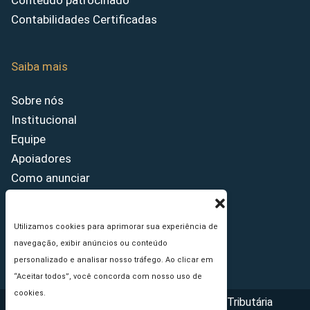
Conteúdo patrocinado
Contabilidades Certificadas
Saiba mais
Sobre nós
Institucional
Equipe
Apoiadores
Como anunciar
Fale conosco
Termos de uso
Utilizamos cookies para aprimorar sua experiência de
Política de privacidade
navegação, exibir anúncios ou conteúdo
Princípios Editoriais
personalizado e analisar nosso tráfego. Ao clicar em
“Aceitar todos”, você concorda com nosso uso de
cookies.
Copyright © 2026 - Portal da Reforma Tributária