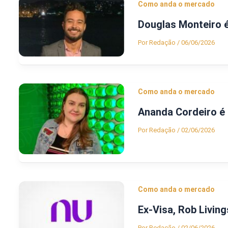
Como anda o mercado
Douglas Monteiro é
Por
Redação
/
06/06/2026
Como anda o mercado
Ananda Cordeiro é 
Por
Redação
/
02/06/2026
Como anda o mercado
Ex-Visa, Rob Livin
Por
Redação
/
02/06/2026