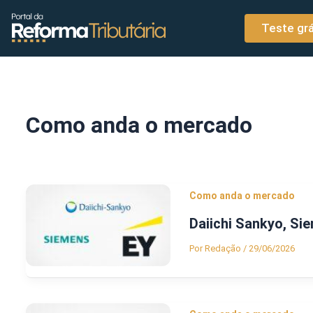
o
Ir para o conteúdo
conteúdo
Teste grá
Como anda o mercado
Como anda o mercado
Daiichi Sankyo, Si
Por
Redação
/
29/06/2026