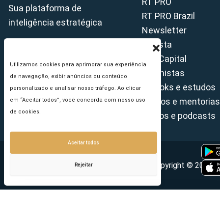
RT PRO
Sua plataforma de
RT PRO Brazil
inteligência estratégica
Newsletter
Revista
Tax Capital
Utilizamos cookies para aprimorar sua experiência
Colunistas
de navegação, exibir anúncios ou conteúdo
E-books e estudos
personalizado e analisar nosso tráfego. Ao clicar
Cursos e mentorias
em “Aceitar todos”, você concorda com nosso uso
de cookies.
Vídeos e podcasts
Aceitar todos
Copyright © 2026 - 
Rejeitar
Seu e-mail