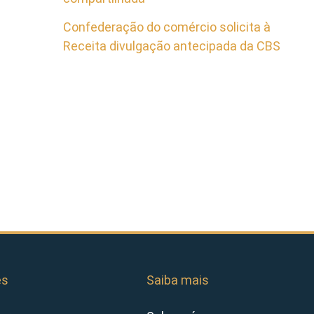
Confederação do comércio solicita à
Receita divulgação antecipada da CBS
es
Saiba mais