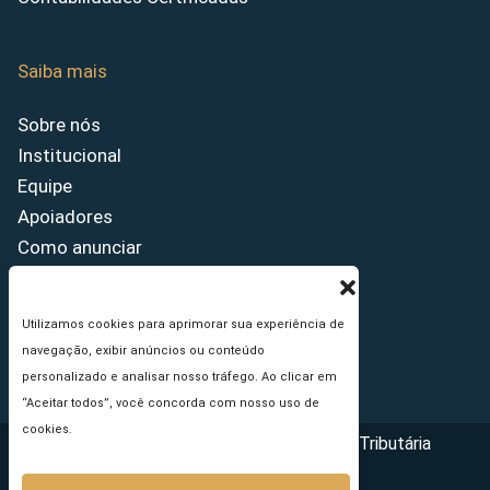
Saiba mais
Sobre nós
Institucional
Equipe
Apoiadores
Como anunciar
Fale conosco
Termos de uso
Utilizamos cookies para aprimorar sua experiência de
Política de privacidade
navegação, exibir anúncios ou conteúdo
Princípios Editoriais
personalizado e analisar nosso tráfego. Ao clicar em
“Aceitar todos”, você concorda com nosso uso de
cookies.
Copyright © 2026 - Portal da Reforma Tributária