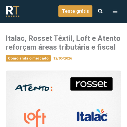
o
Ir para o conteúdo
conteúdo
Teste grátis
Italac, Rosset Têxtil, Loft e Atento
reforçam áreas tributária e fiscal
Como anda o mercado
12/05/2026