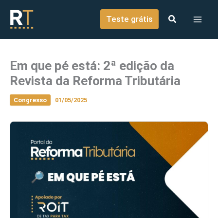
o
Ir para o conteúdo
conteúdo
Teste grátis
Em que pé está: 2ª edição da
Revista da Reforma Tributária
Congresso
01/05/2025