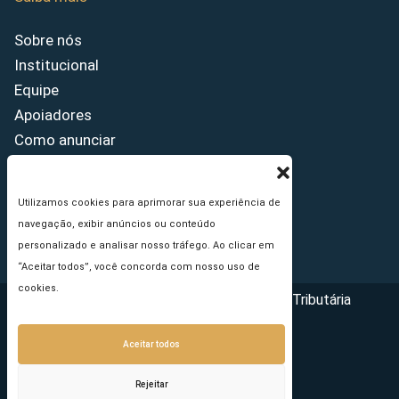
Sobre nós
Institucional
Equipe
Apoiadores
Como anunciar
Fale conosco
Termos de uso
Utilizamos cookies para aprimorar sua experiência de
Política de privacidade
navegação, exibir anúncios ou conteúdo
Princípios Editoriais
personalizado e analisar nosso tráfego. Ao clicar em
“Aceitar todos”, você concorda com nosso uso de
cookies.
Copyright © 2026 - Portal da Reforma Tributária
Aceitar todos
Rejeitar