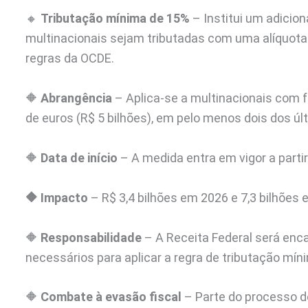
🔸
Tributação mínima de 15%
– Institui um adicio
multinacionais sejam tributadas com uma alíquot
regras da OCDE.
🔶
Abrangência
– Aplica-se a multinacionais com f
de euros (R$ 5 bilhões), em pelo menos dois dos úl
🔶
Data de início
– A medida entra em vigor a partir
🔶 Impacto
– R$ 3,4 bilhões em 2026 e 7,3 bilhões 
🔶
Responsabilidade
– A Receita Federal será enc
necessários para aplicar a regra de tributação mín
🔶
Combate à evasão fiscal
– Parte do processo de