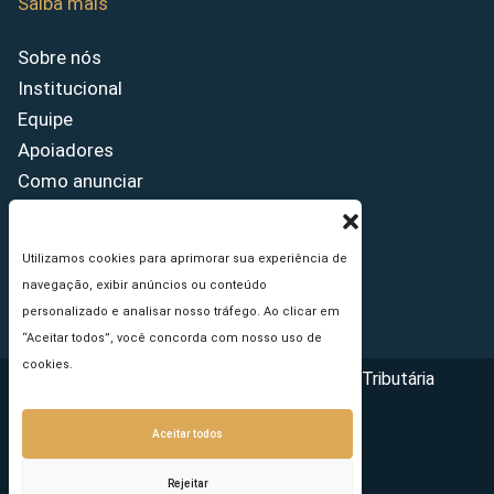
Saiba mais
Sobre nós
Institucional
Equipe
Apoiadores
Como anunciar
Fale conosco
Termos de uso
Utilizamos cookies para aprimorar sua experiência de
Política de privacidade
navegação, exibir anúncios ou conteúdo
Princípios Editoriais
personalizado e analisar nosso tráfego. Ao clicar em
“Aceitar todos”, você concorda com nosso uso de
cookies.
Copyright © 2026 - Portal da Reforma Tributária
Aceitar todos
Rejeitar