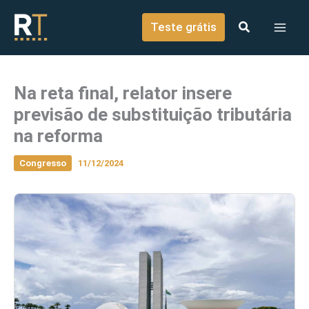
o
Ir para o conteúdo
conteúdo
Teste grátis
Na reta final, relator insere
previsão de substituição tributária
na reforma
Congresso
11/12/2024