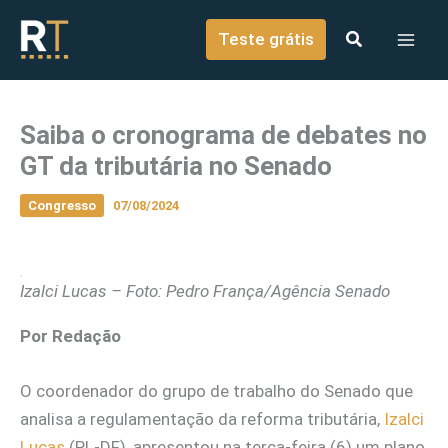
o
Ir para o conteúdo
conteúdo
Teste grátis
Saiba o cronograma de debates no
GT da tributária no Senado
Congresso
07/08/2024
Izalci Lucas – Foto: Pedro França/Agência Senado
Por Redação
O coordenador do grupo de trabalho do Senado que
analisa a regulamentação da reforma tributária,
Izalci
Lucas
(PL-DF), apresentou na terça-feira (6) um plano