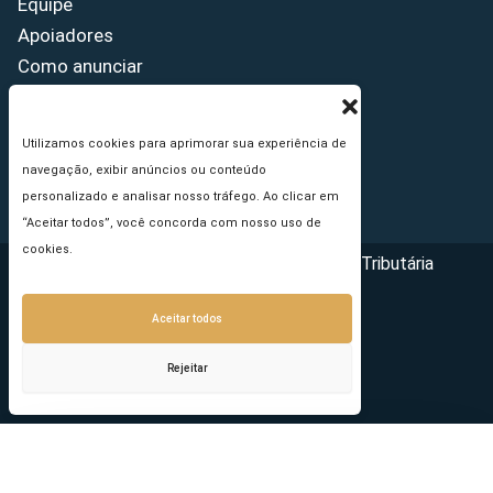
Equipe
Apoiadores
Como anunciar
Fale conosco
Termos de uso
Utilizamos cookies para aprimorar sua experiência de
Política de privacidade
navegação, exibir anúncios ou conteúdo
Princípios Editoriais
personalizado e analisar nosso tráfego. Ao clicar em
“Aceitar todos”, você concorda com nosso uso de
cookies.
Copyright © 2026 - Portal da Reforma Tributária
Aceitar todos
Rejeitar
Seu e-mail