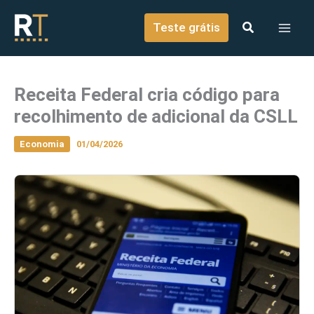
o
Ir para o conteúdo
conteúdo
Teste grátis
Receita Federal cria código para
recolhimento de adicional da CSLL
Economia
01/04/2026