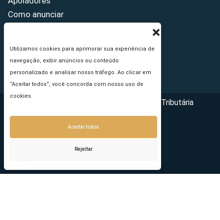
Apoiadores
Como anunciar
Fale conosco
Termos de uso
Utilizamos cookies para aprimorar sua experiência de
Política de privacidade
navegação, exibir anúncios ou conteúdo
Princípios Editoriais
personalizado e analisar nosso tráfego. Ao clicar em
“Aceitar todos”, você concorda com nosso uso de
cookies.
Copyright © 2026 - Portal da Reforma Tributária
Aceitar todos
Rejeitar
Seu e-mail