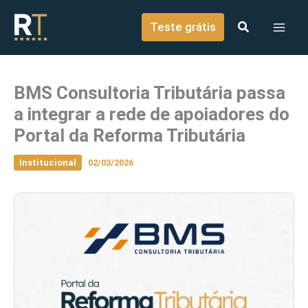
o
Ir para o conteúdo
conteúdo
Teste grátis
BMS Consultoria Tributária passa
a integrar a rede de apoiadores do
Portal da Reforma Tributária
Institucional
02/03/2026