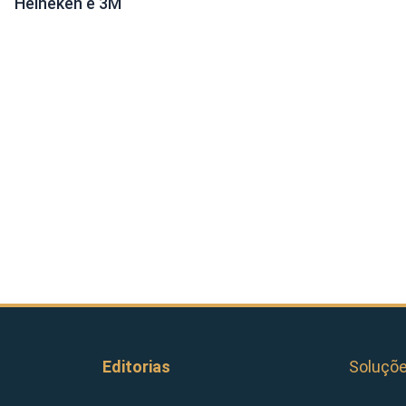
Heineken e 3M
Editorias
Soluçõ