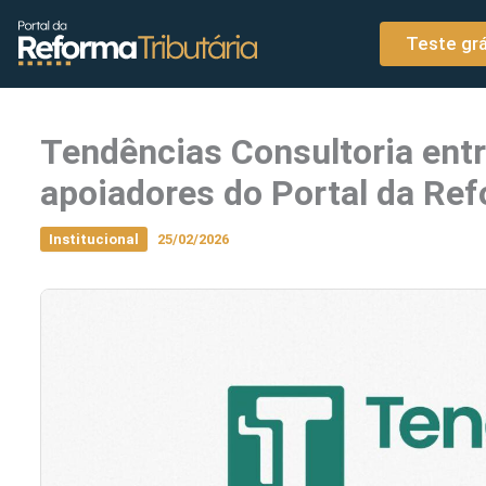
o
Ir para o conteúdo
conteúdo
Teste grá
Tendências Consultoria entr
apoiadores do Portal da Ref
Institucional
25/02/2026