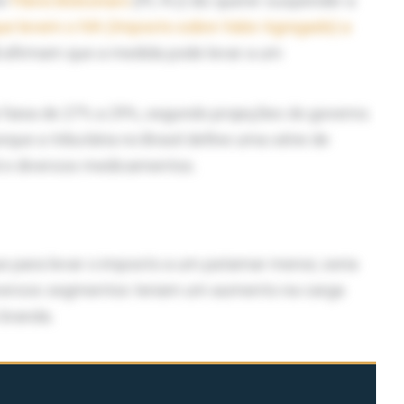
or
Flávio Bolsonaro
(PL-RJ) diz querer suspender a
ue levem o IVA (Imposto sobre Valor Agregado) a
l
afirmam que a medida pode levar a um
 faixa de 27% a 29%, segundo projeções do governo.
que a tributária no Brasil define uma série de
l e diversos medicamentos.
e para levar o imposto a um patamar menor, seria
iversos segmentos teriam um aumento na carga
 branda.