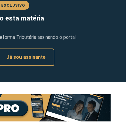
 EXCLUSIVO
o esta matéria
orma Tributária assinando o portal.
Já sou assinante