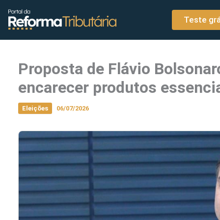
o
Ir para o conteúdo
conteúdo
Teste grá
Proposta de Flávio Bolsonar
encarecer produtos essencia
Eleições
06/07/2026