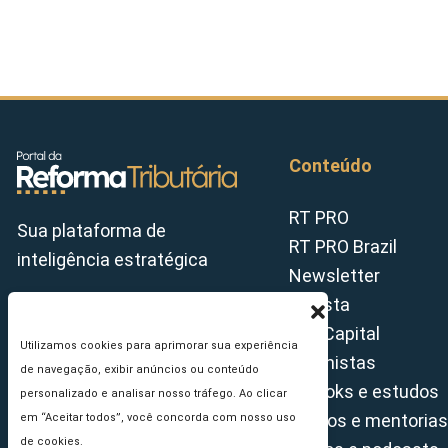
Conteúdo
RT PRO
Sua plataforma de
RT PRO Brazil
inteligência estratégica
Newsletter
Revista
Tax Capital
Utilizamos cookies para aprimorar sua experiência
Colunistas
de navegação, exibir anúncios ou conteúdo
E-books e estudos
personalizado e analisar nosso tráfego. Ao clicar
Cursos e mentorias
em “Aceitar todos”, você concorda com nosso uso
de cookies.