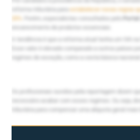
Pré-candidato à presidência da República, o senad
reforma tributária para
estabelecer novas regras q
20%
. Porém, especialistas consultados pelo
Porta
encarecimento de produtos essenciais.
A tendência é que a reforma atual tenha um IVA na
Esse valor é elevado comparado a outros países por
regimes de exceção, como a cesta básica naciona
Os profissionais ouvidos pela reportagem dizem qu
necessário acabar com esses regimes. Ou seja, d
tributária para compensar uma alíquota geral mais