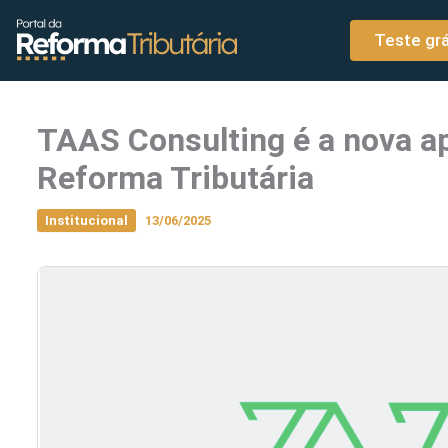
o
Ir para o conteúdo
conteúdo
Teste grá
TAAS Consulting é a nova ap
Reforma Tributária
Institucional
13/06/2025