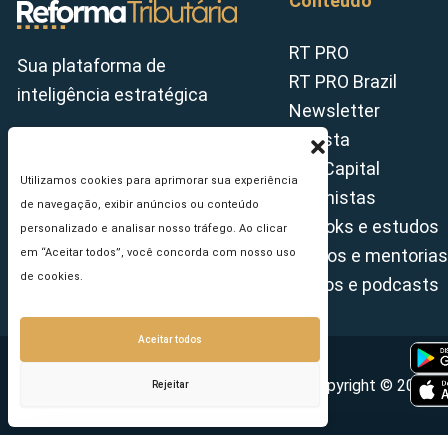
Conteúdo
RT PRO
Sua plataforma de
RT PRO Brazil
inteligência estratégica
Newsletter
Revista
Tax Capital
Utilizamos cookies para aprimorar sua experiência
Colunistas
de navegação, exibir anúncios ou conteúdo
E-books e estudos
personalizado e analisar nosso tráfego. Ao clicar
Cursos e mentorias
em “Aceitar todos”, você concorda com nosso uso
de cookies.
Vídeos e podcasts
Aceitar todos
Copyright © 2026 - 
Rejeitar
Seu e-mail