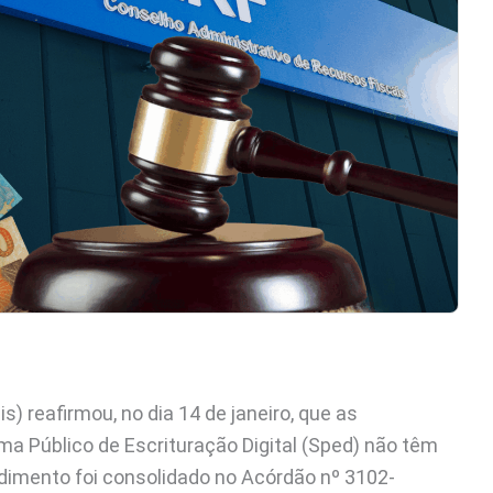
) reafirmou, no dia 14 de janeiro, que as
ma Público de Escrituração Digital (Sped) não têm
endimento foi consolidado no Acórdão nº 3102-