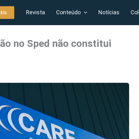
Revista
Conteúdo
Notícias
Col
tis
ção no Sped não constitui