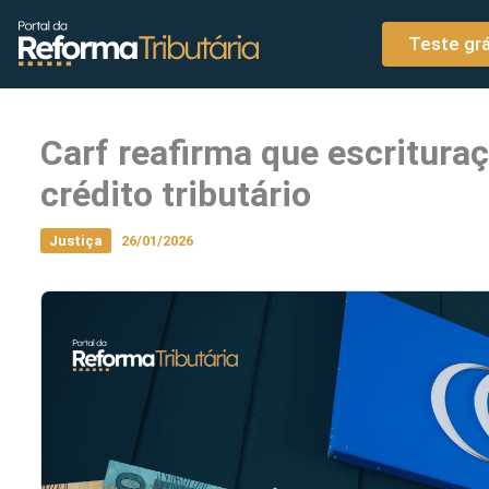
o
Ir para o conteúdo
conteúdo
Teste grá
Carf reafirma que escritura
crédito tributário
Justiça
26/01/2026