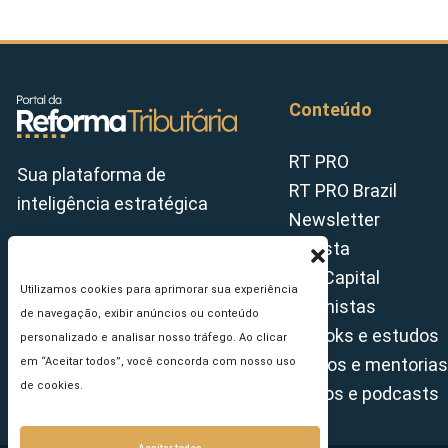
Conteúdo
RT PRO
Sua plataforma de
RT PRO Brazil
inteligência estratégica
Newsletter
Revista
Tax Capital
Utilizamos cookies para aprimorar sua experiência
Colunistas
de navegação, exibir anúncios ou conteúdo
E-books e estudos
personalizado e analisar nosso tráfego. Ao clicar
Cursos e mentorias
em “Aceitar todos”, você concorda com nosso uso
de cookies.
Vídeos e podcasts