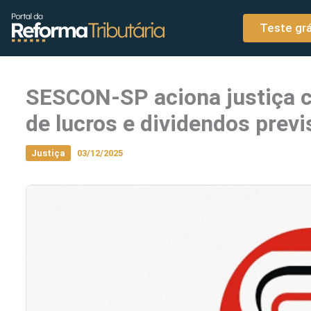
o
Ir para o conteúdo
conteúdo
Teste grá
SESCON-SP aciona justiça c
de lucros e dividendos prev
Justiça
03/12/2025