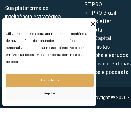
RT PRO
Sua plataforma de
RT PRO Brazil
inteligência estratégica
Newsletter
Revista
Utilizamos cookies para aprimorar sua experiência
Tax Capital
de navegação, exibir anúncios ou conteúdo
Colunistas
personalizado e analisar nosso tráfego. Ao clicar
E-books e estudos
em “Aceitar todos”, você concorda com nosso uso
de cookies.
Cursos e mentorias
Vídeos e podcasts
Aceitar todos
Rejeitar
Copyright © 2026 - 
Seu e-mail