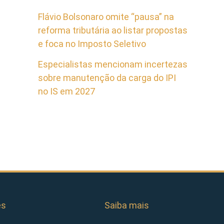
Flávio Bolsonaro omite “pausa” na
reforma tributária ao listar propostas
e foca no Imposto Seletivo
Especialistas mencionam incertezas
sobre manutenção da carga do IPI
no IS em 2027
es
Saiba mais