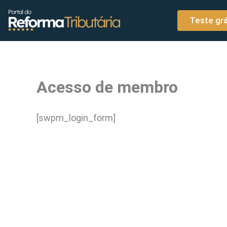
o
Ir para o conteúdo
conteúdo
Teste grá
Acesso de membro
[swpm_login_form]