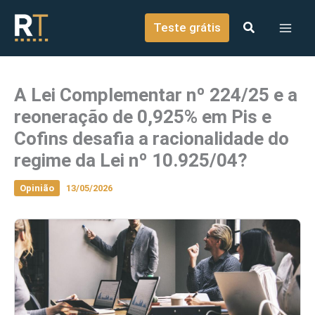
o
Ir para o conteúdo
conteúdo
Teste grátis
A Lei Complementar nº 224/25 e a
reoneração de 0,925% em Pis e
Cofins desafia a racionalidade do
regime da Lei nº 10.925/04?
Opinião
13/05/2026