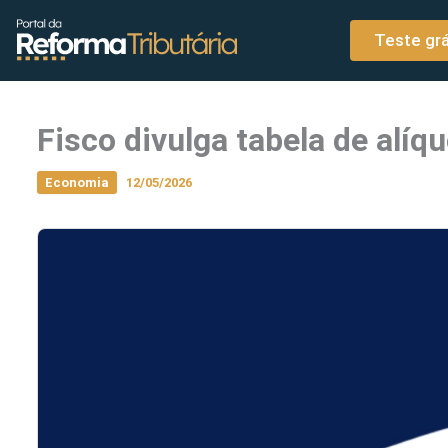
o
Ir para o conteúdo
conteúdo
Teste grá
Fisco divulga tabela de alíq
Economia
12/05/2026