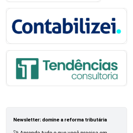
Newsletter: domine a reforma tributária
🚀 Aprenda tudo o que você precisa em