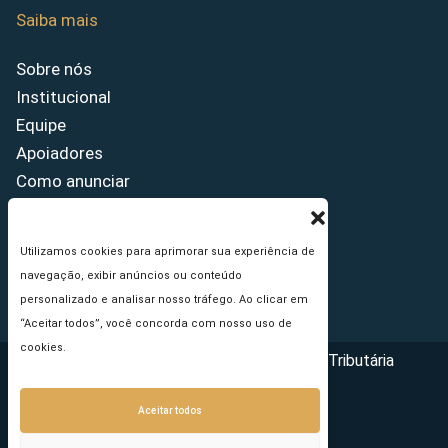
Saiba mais
Sobre nós
Institucional
Equipe
Apoiadores
Como anunciar
Fale conosco
Termos de uso
Utilizamos cookies para aprimorar sua experiência de
Política de privacidade
navegação, exibir anúncios ou conteúdo
Princípios Editoriais
personalizado e analisar nosso tráfego. Ao clicar em
“Aceitar todos”, você concorda com nosso uso de
cookies.
Copyright © 2026 - Portal da Reforma Tributária
Aceitar todos