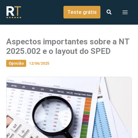
o
Ir para o conteúdo
conteúdo
Teste grátis
Aspectos importantes sobre a NT
2025.002 e o layout do SPED
Opinião
12/06/2025