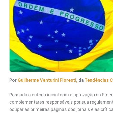
Por
Guilherme Venturini Floresti,
da
Tendências C
Passada a euforia inicial com a aprovação da Emen
complementares responsáveis por sua regulamenta
ocupar as primeiras páginas dos jornais e as críti