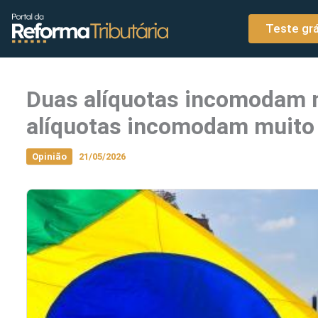
o
Ir para o conteúdo
conteúdo
Teste grá
Duas alíquotas incomodam 
alíquotas incomodam muito
Opinião
21/05/2026