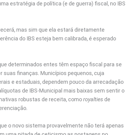
a estratégia de política (e de guerra) fiscal, no IBS
recerá, mas sim que ela estará diretamente
ferência do IBS esteja bem calibrada, é esperado
que determinados entes têm espaço fiscal para se
r suas finanças. Municípios pequenos, cuja
derais e estaduais, dependem pouco da arrecadação
alíquotas de IBS-Municipal mais baixas sem sentir o
nativas robustas de receita, como
royalties
de
erenciação.
 que o novo sistema provavelmente não terá apenas
om uma pitada de ceticismo as postagens no