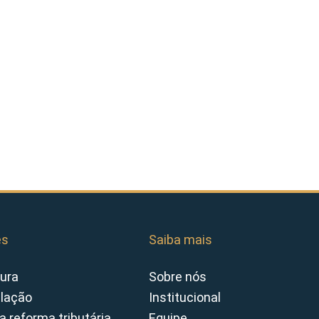
es
Saiba mais
ura
Sobre nós
slação
Institucional
a reforma tributária
Equipe