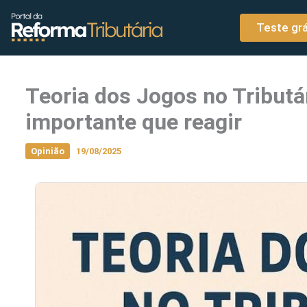
o
Ir para o conteúdo
conteúdo
Teste grá
Teoria dos Jogos no Tributá
importante que reagir
Opinião
19/08/2025