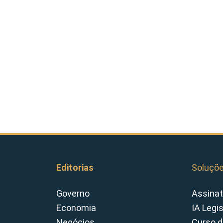
Editorias
Soluçõ
Governo
Assinat
Economia
IA Legi
Negócios
Curso d