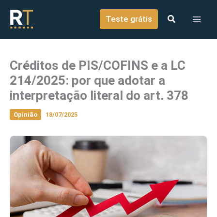
o
Ir para o conteúdo
conteúdo
Teste grátis
Créditos de PIS/COFINS e a LC
214/2025: por que adotar a
interpretação literal do art. 378
Opinião
18/07/2025