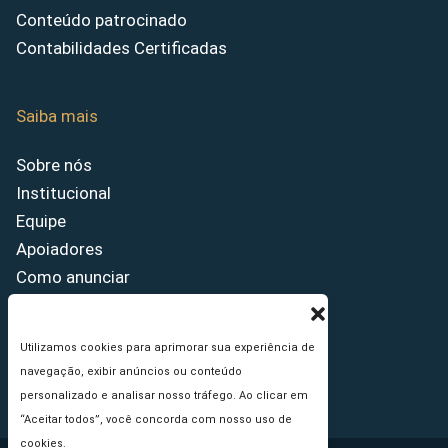
Conteúdo patrocinado
Contabilidades Certificadas
Saiba mais
Sobre nós
Institucional
Equipe
Apoiadores
Como anunciar
Fale conosco
Termos de uso
Utilizamos cookies para aprimorar sua experiência de
Política de privacidade
navegação, exibir anúncios ou conteúdo
Princípios Editoriais
personalizado e analisar nosso tráfego. Ao clicar em
“Aceitar todos”, você concorda com nosso uso de
cookies.