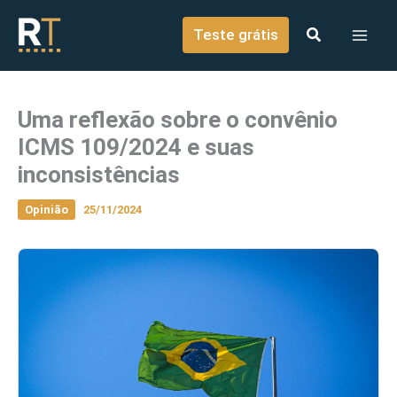
o
Ir para o conteúdo
conteúdo
Teste grátis
Uma reflexão sobre o convênio
ICMS 109/2024 e suas
inconsistências
Opinião
25/11/2024