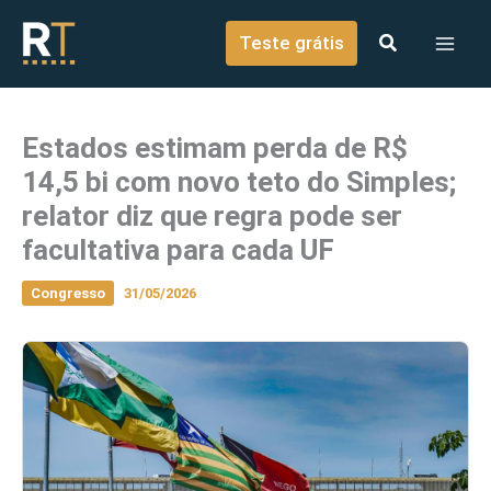
o
Ir para o conteúdo
conteúdo
Teste grátis
Estados estimam perda de R$
14,5 bi com novo teto do Simples;
relator diz que regra pode ser
facultativa para cada UF
Congresso
31/05/2026