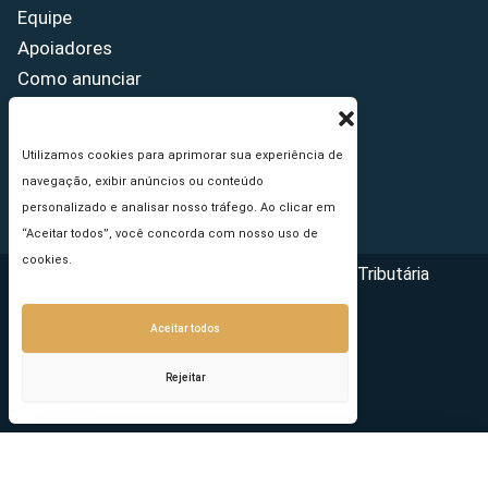
Equipe
Apoiadores
Como anunciar
Fale conosco
Termos de uso
Utilizamos cookies para aprimorar sua experiência de
Política de privacidade
navegação, exibir anúncios ou conteúdo
Princípios Editoriais
personalizado e analisar nosso tráfego. Ao clicar em
“Aceitar todos”, você concorda com nosso uso de
cookies.
Copyright © 2026 - Portal da Reforma Tributária
Aceitar todos
Rejeitar
Seu e-mail