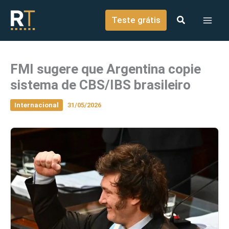
o
Ir para o conteúdo
conteúdo
Teste grátis
FMI sugere que Argentina copie
sistema de CBS/IBS brasileiro
Internacional
31/05/2026