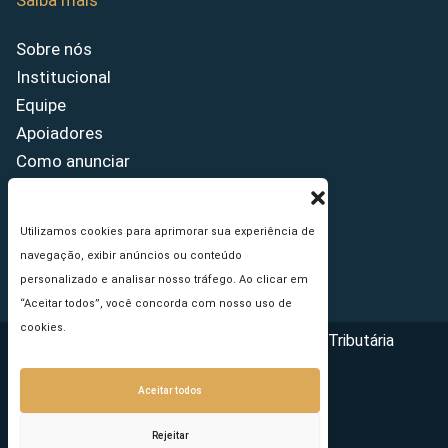
Saiba mais
Sobre nós
Institucional
Equipe
Apoiadores
Como anunciar
Fale conosco
Termos de uso
Utilizamos cookies para aprimorar sua experiência de
Política de privacidade
navegação, exibir anúncios ou conteúdo
Princípios Editoriais
personalizado e analisar nosso tráfego. Ao clicar em
“Aceitar todos”, você concorda com nosso uso de
cookies.
Copyright © 2026 - Portal da Reforma Tributária
Aceitar todos
Rejeitar