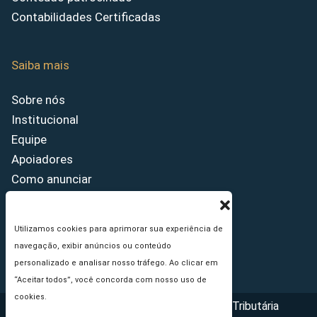
Contabilidades Certificadas
Saiba mais
Sobre nós
Institucional
Equipe
Apoiadores
Como anunciar
Fale conosco
Termos de uso
Utilizamos cookies para aprimorar sua experiência de
Política de privacidade
navegação, exibir anúncios ou conteúdo
Princípios Editoriais
personalizado e analisar nosso tráfego. Ao clicar em
“Aceitar todos”, você concorda com nosso uso de
cookies.
Copyright © 2026 - Portal da Reforma Tributária