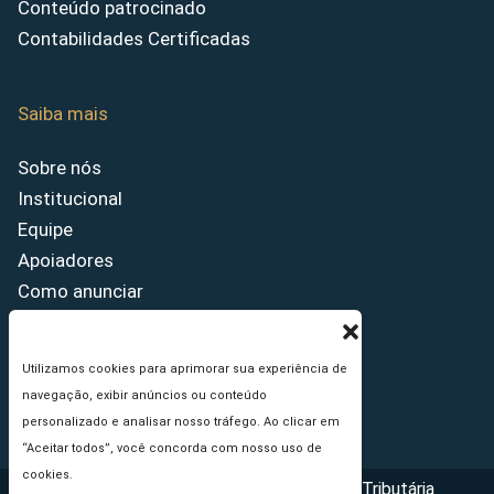
Conteúdo patrocinado
Contabilidades Certificadas
Saiba mais
Sobre nós
Institucional
Equipe
Apoiadores
Como anunciar
Fale conosco
Termos de uso
Utilizamos cookies para aprimorar sua experiência de
Política de privacidade
navegação, exibir anúncios ou conteúdo
Princípios Editoriais
personalizado e analisar nosso tráfego. Ao clicar em
“Aceitar todos”, você concorda com nosso uso de
cookies.
Copyright © 2026 - Portal da Reforma Tributária