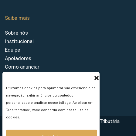
Saiba mais
Sobre nós
Institucional
Equipe
Apoiadores
Como anunciar
Fale conosco
Termos de uso
Utilizamos cookies para aprimorar sua experiência de
Política de privacidade
navegação, exibir anúncios ou conteúdo
Princípios Editoriais
personalizado e analisar nosso tráfego. Ao clicar em
“Aceitar todos”, você concorda com nosso uso de
cookies.
Copyright © 2026 - Portal da Reforma Tributária