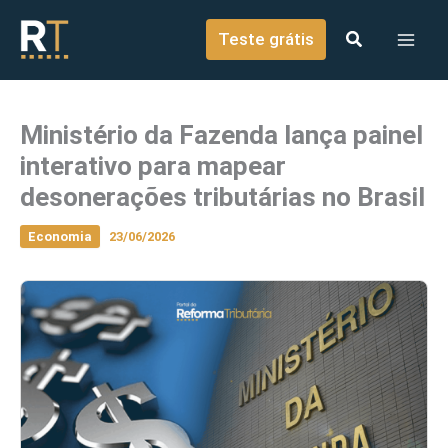
o
Ir para o conteúdo
conteúdo
Teste grátis
Ministério da Fazenda lança painel
interativo para mapear
desonerações tributárias no Brasil
Economia
23/06/2026