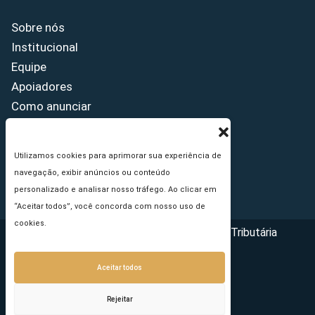
Sobre nós
Institucional
Equipe
Apoiadores
Como anunciar
Fale conosco
Termos de uso
Utilizamos cookies para aprimorar sua experiência de
Política de privacidade
navegação, exibir anúncios ou conteúdo
Princípios Editoriais
personalizado e analisar nosso tráfego. Ao clicar em
“Aceitar todos”, você concorda com nosso uso de
cookies.
Copyright © 2026 - Portal da Reforma Tributária
Aceitar todos
Rejeitar