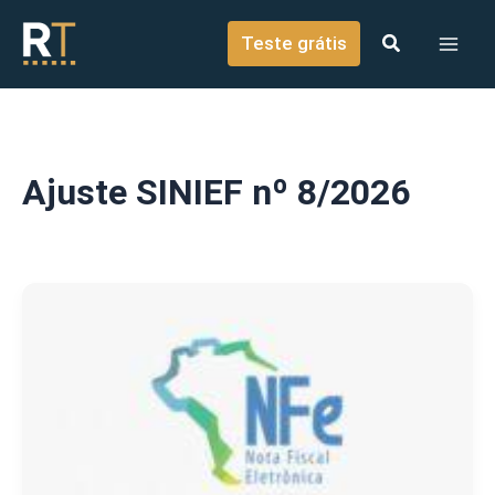
o
Ir para o conteúdo
conteúdo
Teste grátis
Ajuste SINIEF nº 8/2026