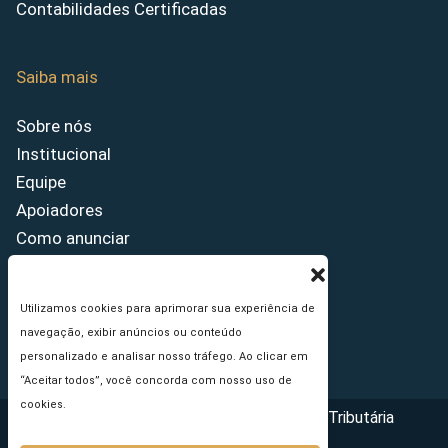
Contabilidades Certificadas
Saiba mais
Sobre nós
Institucional
Equipe
Apoiadores
Como anunciar
Fale conosco
Termos de uso
Utilizamos cookies para aprimorar sua experiência de
Política de privacidade
navegação, exibir anúncios ou conteúdo
Princípios Editoriais
personalizado e analisar nosso tráfego. Ao clicar em
“Aceitar todos”, você concorda com nosso uso de
cookies.
Copyright © 2026 - Portal da Reforma Tributária