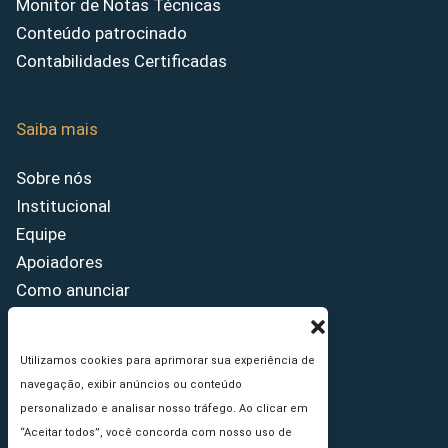
Monitor de Notas Técnicas
Conteúdo patrocinado
Contabilidades Certificadas
Saiba mais
Sobre nós
Institucional
Equipe
Apoiadores
Como anunciar
Fale conosco
Termos de uso
Utilizamos cookies para aprimorar sua experiência de
Política de privacidade
navegação, exibir anúncios ou conteúdo
Princípios Editoriais
personalizado e analisar nosso tráfego. Ao clicar em
“Aceitar todos”, você concorda com nosso uso de