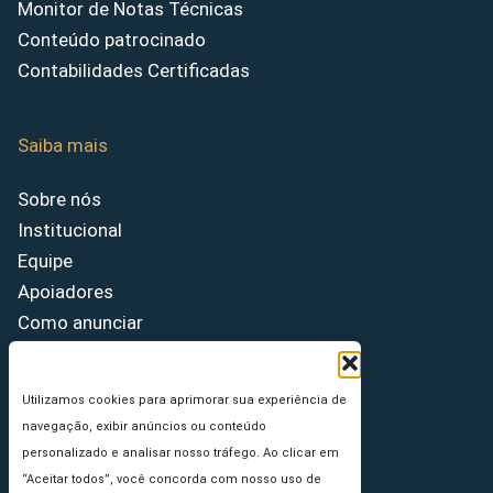
Monitor de Notas Técnicas
Conteúdo patrocinado
Contabilidades Certificadas
Saiba mais
Sobre nós
Institucional
Equipe
Apoiadores
Como anunciar
Fale conosco
Termos de uso
Utilizamos cookies para aprimorar sua experiência de
Política de privacidade
navegação, exibir anúncios ou conteúdo
Princípios Editoriais
personalizado e analisar nosso tráfego. Ao clicar em
“Aceitar todos”, você concorda com nosso uso de