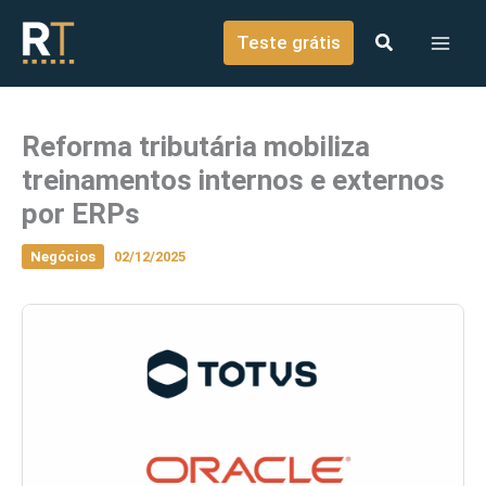
o
Ir para o conteúdo
conteúdo
Teste grátis
Reforma tributária mobiliza
treinamentos internos e externos
por ERPs
Negócios
02/12/2025