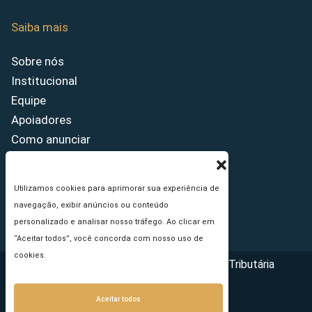
Saiba mais
Sobre nós
Institucional
Equipe
Apoiadores
Como anunciar
Fale conosco
Termos de uso
Utilizamos cookies para aprimorar sua experiência de
Política de privacidade
navegação, exibir anúncios ou conteúdo
Princípios Editoriais
personalizado e analisar nosso tráfego. Ao clicar em
“Aceitar todos”, você concorda com nosso uso de
cookies.
Copyright © 2026 - Portal da Reforma Tributária
Aceitar todos