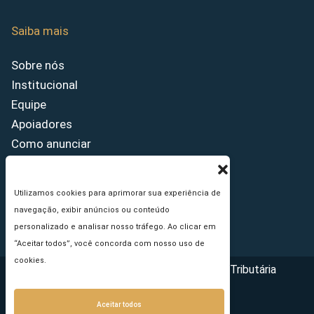
Saiba mais
Sobre nós
Institucional
Equipe
Apoiadores
Como anunciar
Fale conosco
Termos de uso
Utilizamos cookies para aprimorar sua experiência de
Política de privacidade
navegação, exibir anúncios ou conteúdo
Princípios Editoriais
personalizado e analisar nosso tráfego. Ao clicar em
“Aceitar todos”, você concorda com nosso uso de
cookies.
Copyright © 2026 - Portal da Reforma Tributária
Aceitar todos