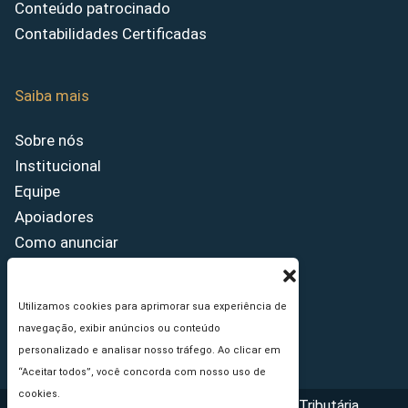
Conteúdo patrocinado
Contabilidades Certificadas
Saiba mais
Sobre nós
Institucional
Equipe
Apoiadores
Como anunciar
Fale conosco
Termos de uso
Utilizamos cookies para aprimorar sua experiência de
Política de privacidade
navegação, exibir anúncios ou conteúdo
Princípios Editoriais
personalizado e analisar nosso tráfego. Ao clicar em
“Aceitar todos”, você concorda com nosso uso de
cookies.
Copyright © 2026 - Portal da Reforma Tributária