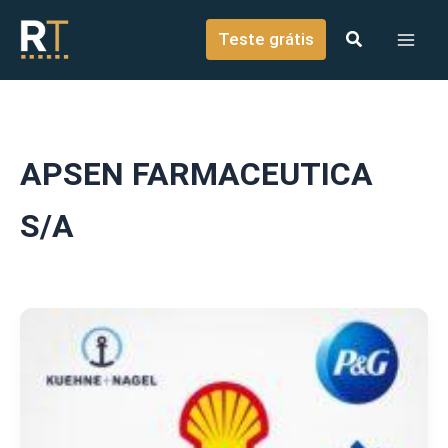
o
Ir para o conteúdo
conteúdo
Teste grátis
APSEN FARMACEUTICA
S/A