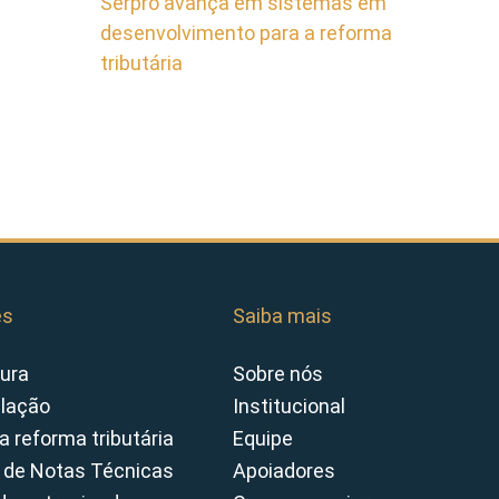
Serpro avança em sistemas em
desenvolvimento para a reforma
tributária
es
Saiba mais
ura
Sobre nós
slação
Institucional
a reforma tributária
Equipe
 de Notas Técnicas
Apoiadores