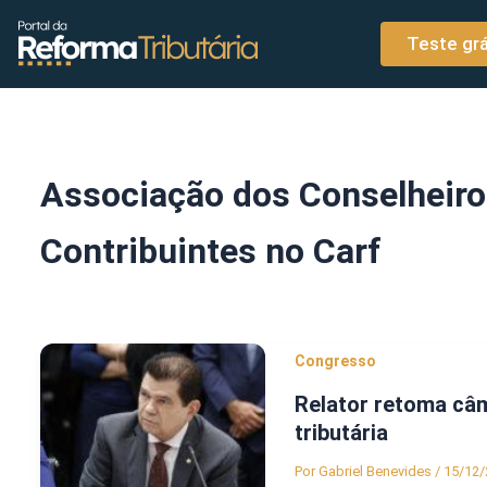
o
Ir para o conteúdo
conteúdo
Teste grá
Associação dos Conselheiro
Contribuintes no Carf
Congresso
Relator retoma câ
tributária
Por
Gabriel Benevides
/
15/12/