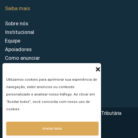
Saiba mais
Sobre nós
Institucional
Equipe
Apoiadores
Como anunciar
Fale conosco
Termos de uso
Utilizamos cookies para aprimorar sua experiência de
Política de privacidade
navegação, exibir anúncios ou conteúdo
Princípios Editoriais
personalizado e analisar nosso tráfego. Ao clicar em
“Aceitar todos”, você concorda com nosso uso de
cookies.
Copyright © 2026 - Portal da Reforma Tributária
Aceitar todos