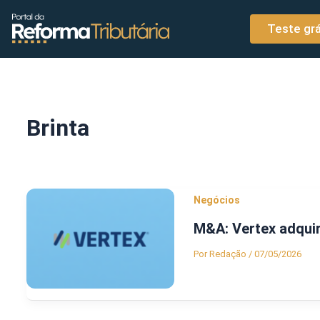
o
Ir para o conteúdo
conteúdo
Teste grá
Brinta
Negócios
M&A: Vertex adquir
Por
Redação
/
07/05/2026