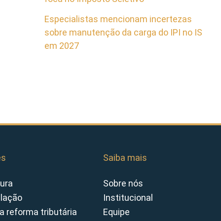
Especialistas mencionam incertezas
sobre manutenção da carga do IPI no IS
em 2027
es
Saiba mais
ura
Sobre nós
slação
Institucional
a reforma tributária
Equipe