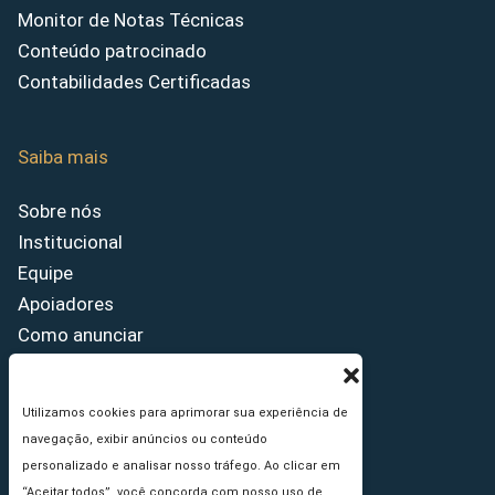
Monitor de Notas Técnicas
Conteúdo patrocinado
Contabilidades Certificadas
Saiba mais
Sobre nós
Institucional
Equipe
Apoiadores
Como anunciar
Fale conosco
Termos de uso
Utilizamos cookies para aprimorar sua experiência de
Política de privacidade
navegação, exibir anúncios ou conteúdo
Princípios Editoriais
personalizado e analisar nosso tráfego. Ao clicar em
“Aceitar todos”, você concorda com nosso uso de