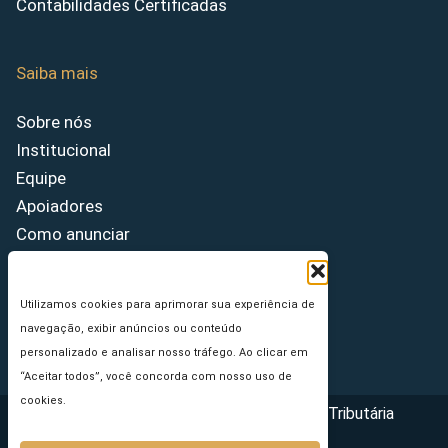
Contabilidades Certificadas
Saiba mais
Sobre nós
Institucional
Equipe
Apoiadores
Como anunciar
Fale conosco
Termos de uso
Utilizamos cookies para aprimorar sua experiência de
Política de privacidade
navegação, exibir anúncios ou conteúdo
Princípios Editoriais
personalizado e analisar nosso tráfego. Ao clicar em
“Aceitar todos”, você concorda com nosso uso de
cookies.
Copyright © 2026 - Portal da Reforma Tributária