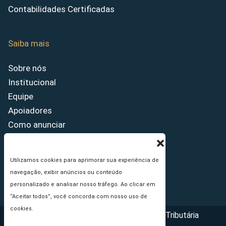
Contabilidades Certificadas
Saiba mais
Sobre nós
Institucional
Equipe
Apoiadores
Como anunciar
Fale conosco
Termos de uso
Utilizamos cookies para aprimorar sua experiência de
Política de privacidade
navegação, exibir anúncios ou conteúdo
Princípios Editoriais
personalizado e analisar nosso tráfego. Ao clicar em
“Aceitar todos”, você concorda com nosso uso de
cookies.
Copyright © 2026 - Portal da Reforma Tributária