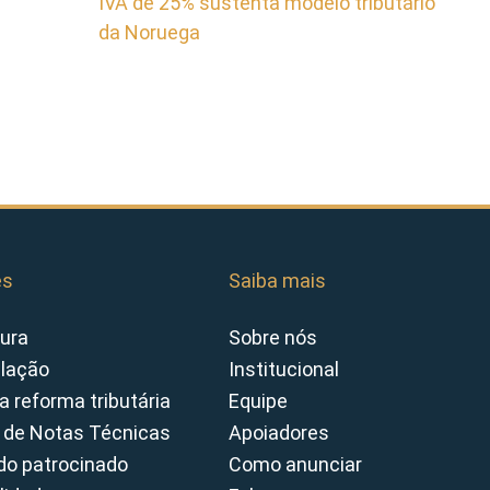
IVA de 25% sustenta modelo tributário
da Noruega
es
Saiba mais
ura
Sobre nós
slação
Institucional
a reforma tributária
Equipe
 de Notas Técnicas
Apoiadores
o patrocinado
Como anunciar