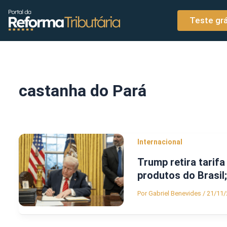
o
Ir para o conteúdo
conteúdo
Teste grá
castanha do Pará
Internacional
Trump retira tarifa
produtos do Brasil; 
Por
Gabriel Benevides
/
21/11/