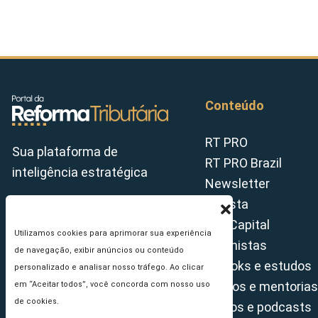
Conteúdo
RT PRO
Sua plataforma de
RT PRO Brazil
inteligência estratégica
Newsletter
Revista
Tax Capital
Utilizamos cookies para aprimorar sua experiência
Colunistas
de navegação, exibir anúncios ou conteúdo
E-books e estudos
personalizado e analisar nosso tráfego. Ao clicar
Cursos e mentorias
em “Aceitar todos”, você concorda com nosso uso
de cookies.
Vídeos e podcasts