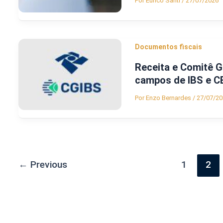
Por
Eurico Santi
/
27/07/2026
Documentos fiscais
Receita e Comitê 
campos de IBS e C
Por
Enzo Bernardes
/
27/07/20
←
Previous
1
2