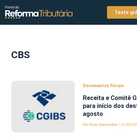
o
Ir para o conteúdo
conteúdo
Teste grá
CBS
Documentos fiscais
Receita e Comitê 
para início dos de
agosto
Por
Enzo Bernardes
/
31/07/20