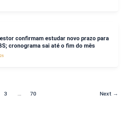
Gestor confirmam estudar novo prazo para
BS; cronograma sai até o fim do mês
26
3
…
70
Next
→