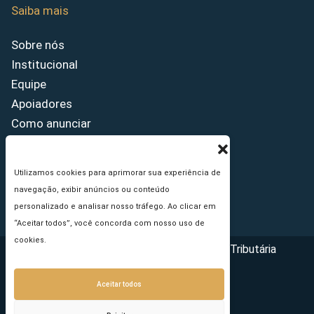
Saiba mais
Sobre nós
Institucional
Equipe
Apoiadores
Como anunciar
Fale conosco
Termos de uso
Utilizamos cookies para aprimorar sua experiência de
Política de privacidade
navegação, exibir anúncios ou conteúdo
Princípios Editoriais
personalizado e analisar nosso tráfego. Ao clicar em
“Aceitar todos”, você concorda com nosso uso de
cookies.
Copyright © 2026 - Portal da Reforma Tributária
Aceitar todos